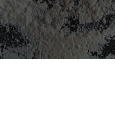
 online hos Aladdins Matpalatz (Östersund). Se vår meny, ta del av unika erbjudanden och nj
Öppettider
Avhämtning
Hemkörning