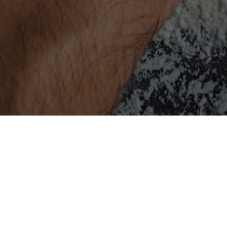
Beställ god och vällagad mat